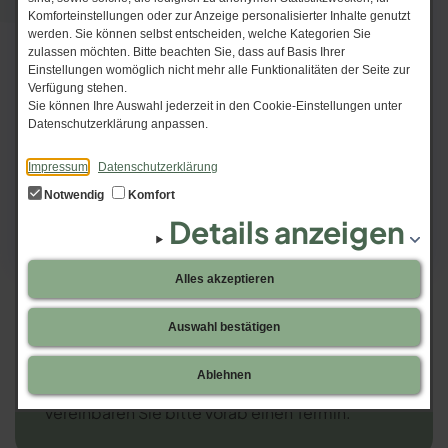
Komforteinstellungen oder zur Anzeige personalisierter Inhalte genutzt
Mo - Do 08:00 - 18:00 Uhr
werden. Sie können selbst entscheiden, welche Kategorien Sie
zulassen möchten. Bitte beachten Sie, dass auf Basis Ihrer
Fr 08:00 - 16:00 Uhr
Einstellungen womöglich nicht mehr alle Funktionalitäten der Seite zur
und nach Vereinbarung
Verfügung stehen.
Sie können Ihre Auswahl jederzeit in den Cookie-Einstellungen unter
Unsere Adresse
Datenschutzerklärung anpassen.
Logopädie Ebersbach
Impressum
Datenschutzerklärung
Bahnhofstraße 32
Notwendig
Komfort
02730 Ebersbach-Neugersdorf
Details anzeigen
Alles akzeptieren
Auswahl bestätigen
Bitte rufen Sie an!
Ablehnen
Da wir eine reine Bestellpraxis sind,
vereinbaren Sie bitte vorab einen Termin.