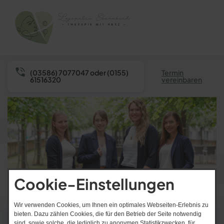
(03586) 7077047 oder (0155)
Termin
61516320
vereinbaren
Cookie-Einstellungen
Wir verwenden Cookies, um Ihnen ein optimales Webseiten-Erlebnis zu
bieten. Dazu zählen Cookies, die für den Betrieb der Seite notwendig
Sprechzeiten
sind, sowie solche, die lediglich zu anonymen Statistikzwecken, für